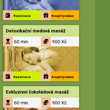
Rezervace
Koupit
poukaz
Detoxikační medová masáž
60 min.
900 Kč
Rezervace
Koupit
poukaz
Exkluzivní čokoládová masáž
60 min.
900 Kč