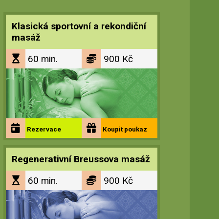
Klasická sportovní a rekondiční
masáž
60 min.
900 Kč
Rezervace
Koupit
poukaz
Regenerativní Breussova masáž
60 min.
900 Kč