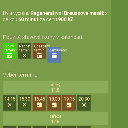
Byla vybrána
Regenerativní Breussova masáž
s
délkou
60 minut
za cenu
900 Kč
.
Použité stavové ikony v kalendáři:
Volný
Nedostupný
Obsazený
termín
termín
termín
Zamluveno
Výběr termínu:
úterý
11.8.
14:15
15:30
16:45
18:00
19:15
20:30
středa
12.8.