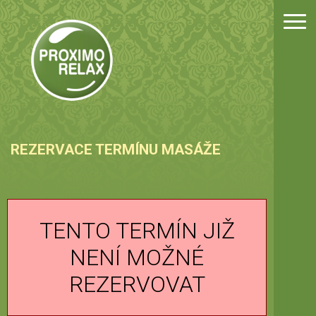
Úvo
Mas
Cen
Fot
REZERVACE TERMÍNU MASÁŽE
Kon
Rez
TENTO TERMÍN JIŽ
NENÍ MOŽNÉ
Dár
REZERVOVAT
Pro 