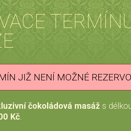
VACE TERMÍN
ŽE
MÍN JIŽ NENÍ MOŽNÉ REZERV
luzivní čokoládová masáž
s délko
00 Kč
.