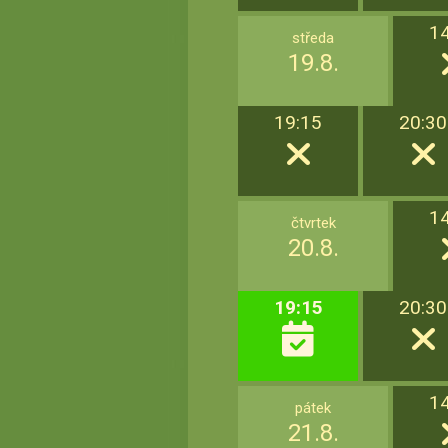
1
středa
19.8.
19:15
20:30
1
čtvrtek
20.8.
19:15
20:30
1
pátek
21.8.