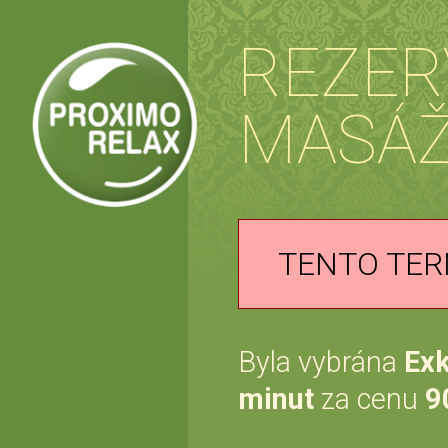
REZER
MASÁ
TENTO TER
Byla vybrána
Exk
minut
za cenu
9