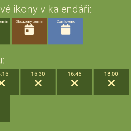
vé ikony v kalendáři:
ermín
Obsazený termín
Zamluveno
:
4:15
15:30
16:45
18:00