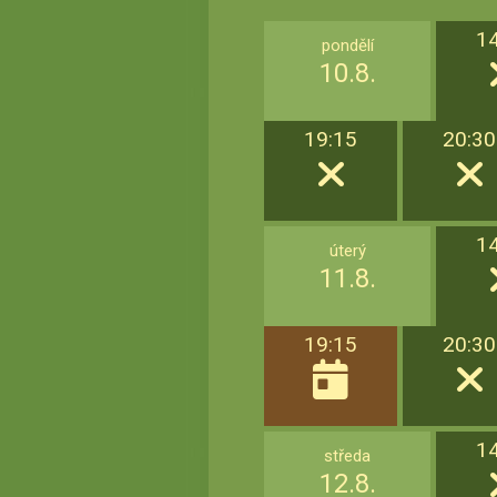
1
pondělí
10.8.
19:15
20:30
1
úterý
11.8.
19:15
20:30
1
středa
12.8.