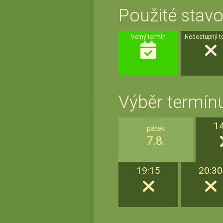
Použité stavo
Volný termín
Nedostupný t
Výběr termínu
1
pátek
7.8.
19:15
20:30